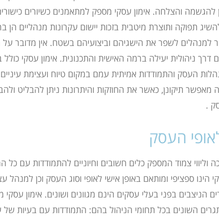
ון להגשמה והצלחה. אימון עסקי מספק למתאמנים כשיורים כישורי
ולהשיג תפוקה ותוצרת מיטבית
בזכות יישום עקרונות מנהליים הן ב
ר
למנהלים לשפר את הישגיהם וביצועיהם בשטח. אין מדובר על ת
 דרך ניהולית יעילה ברמה האישית והתכנונית. אימון עסקי כולל
ב
נהלות העסק והתמודדות אמיתית
עמם במקום טיוח ועצימת עיניים
ה
מאפשר תיקונן, כאשר את החוזקות והיתרונות ניתן להבליט ולהביא
ק
.
אופי העסק
כה
וליווי צמוד המספק כלים חשובים וחיוניים להתמודדות עם כל
י הינו ספציפי ומותאם באופן אישי לאופי וסוג העסק וכן למנהל
עצ
ים הניצבים בפני בעלי עסקים
הינם מגוונים ושונים. אימון עסקי
רים השונים בכל תחומי הניהול בהם: התמודדות עם בעיות של עוב