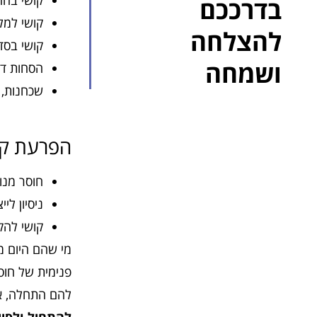
קושי בהח
בדרככם
קושי למל
להצלחה
קושי בסדר
ושמחה
הסחות ד
שכחנות, 
הפרעת קשב
חוסר מנו
ניסיון ל
קושי להק
מי שהם היום מ
פנימית של חוס
להם התחלה, א
להתחיל ולסיי