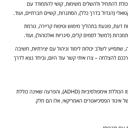
 יכולת להתחיל ולהשלים משימות, קושי להתמודד עם
אלי (הגדול בדרך כלל), הסתגרות, קשיים חברתיים, ועוד.
ת דעת, פוגעת בתהליך מימוש וטיפוח קריירה, גורמת
כרות (למשל לסמים קלים, סיגריות ואלכוהול), ועוד.
 שתסייע לשלב יכולות לימוד וניהול עם יצירתיות, חשיבה
ככם להצלחה – צרו איתי קשר עוד היום, וביחד נצא לדרך
הפרעת קשב ופעלתנות יתר נחלקת לשתי תת-משפחות: הפרעת קשב וריכוז הכוללת אימפולסיביות (ADHD), והפרעה שאינה כוללת
יונים להפרעות נפש של איגוד הפסיכיאטרים האמריקאי, אלו הם חלק