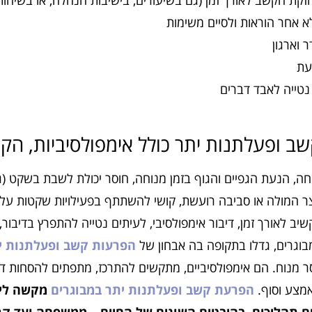
זקת הקשב לאורך זמן (גם בשיעורים, בישיבות הנהלה, או בשיחו
א אחר הוראות ולסיים משימות
 וארגון
עת
נטייה לאבד דברים
 ופעלתנות יתר כולל אימפולסיביות, הקריט
חה, הנעת הגפיים והגוף בזמן מנוחה, חוסר יכולת לשבת בשקט (גם
ייצר המולה או סביבה רועשת, קושי להשתתף בפעילויות שקטות על ב
שיב לאורך זמן, דיבור אימפולסיבי, לעיתים נטייה להתפרץ בדיבור
בוגרים, גדלו בתקופה בה אבחון של
הפרעות קשב ופעלתנות י
ר מנוח. הם אימפולסיביים, מתקשים להתרכז, מתפתים להסחות דעת
מצע וסוף.
הפרעת קשב ופעלתנות יתר במבוגרים
מקשה ליי
ם תהליכים, בהיבטים השונים של החיים – ממשפחה ועד קר