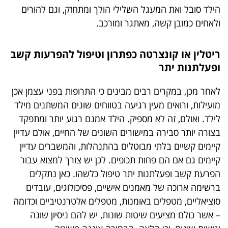
הילד סובל ואת המעגל השלילי הולך ומתחזק, וגם להורים
ולאחים כמובן קשה, מאתגר ומורכב.
ריטלין או קונצרטה כפתרון וטיפול להפרעות קשב
ופעלתנות יתר
לאחר מכן, במקרים רבים מבינים כי התרופות בפני עצמן אכן
מועילות, ורואים מעין רגיעה בטווחים שונים המשתנים מילד
לילד. ואולם, זה לא מספיק. הילד אמנם רגוע יותר ומתפקד
בצורה יותר סבירה במישורים השונים של החיים, אולם עדיין
קיימים קשיים בלתי מבוטלים בהתנהלות, והמשברים עדיין
קיימים גם אם הם פחות תכופים. לכן יש צורך למצוא עבור
אפשר להיפגש גם בזום!
הפרעת קשב ופעלתנות יתר טיפול כלשהו. כאן נתקלים
תהליכי אימון אונליין
ברשימה ארוכה של מאמנים אישיים, פסיכולוגים, עובדים
סוציאליים, מטפלים באומנות, מטפלים אלטרנטיביים וכדומה
להפרעת קשב וריכוז. קל
– אשר כולם מציעים שיטות שונות, יש להם ניסיון שונה
מהיר ואפקטיבי מתמיד.