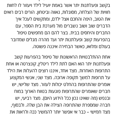
בקשב ופעלתנות יתר אשר באמת יועיל לילד ויעזור לו לחוות
חוויות של הצלחה, מסוגלות, גאווה וביטחון. הורים רבים רואים
את הטוב, היפה והחכם אצל ילדם, ומתקשים לעכל איך
הדברים שוב ושוב נשברים מול מערכת בית הספר, עם
החברים והיחסים בבית. בצר להם הם מחפשים טיפול
בהפרעות קשב ופעלתנות יתר ועד מהרה מגלים שמדובר
בעולם ומלואו, כאשר הבחירה איננה פשוטה.
אחת ההתלבטויות הראשונות של טיפול בהפרעות קשב
ופעלתנות יתר הוא האם לתת לילד ריטלין, קונצרטה או אחת
התרופות האחרות. מצד אחד, איננו רוצים להעלות את הילד
על תרופות למשך תקופה ארוכה. מצד שני, אנשי המקצוע
אומרים שהתרופות בהחלט יכולות לעזור. מצד שלישי, יש
חברים שאומרים שהתרופות פוגעות בטווח הארוך במוח
ובנפש (מה שאינו נכון ככל הידוע היום). מצד רביעי, יש
חברה שמספרת שהתרופה הצילה את הבן שלה. ולבסוף,
מצד חמישי – כבר אי אפשר יותר להמשיך ככה ולראות את