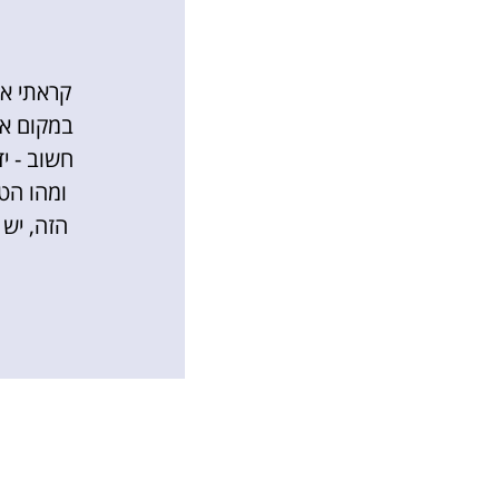
קראתי את
במקום אח
חשוב - י
ומהו הט
הזה, יש 