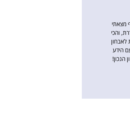
ף מצאתי
ת, והכי
 לאבחון
ם הידע
 הנכון!