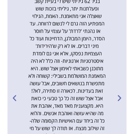
ה לי
בגיל 62 גיליתי שיש לי בעיית קשב
היה תע
צריך
ופעלתנות יתר, גיליתי בזכות שוש
ביד
חשוב
שאצלה אני מתאמנת. האמת, הגילוי
גדולה,
לות
המפתיע הזה גרם לי לנשום לרווחה. עד
את 
ים
אז נהגתי 'לרדת' על עצמי על חוסר
קדימה.
יהם.
הסדר, היומן המבולגן, הדחיינות ועוד כל
והקש
 עם
מיני דברים. אז לא רק ש'הירידות'
והאינ
 כולנו
העצמיות נפסקו, אלא אני גם לומדת
אותך י
ליך
איסטרטגיות ארגוניות- וזה כלל לא היה
המון ה
וש,
מתוכנן כשבאתי לאימון אצל שוש. היא
וללמ
מקום
המאמנת המושלמת בשבילי: קשוחה ולא
הנינו
ק!"
מתפשרת בנושאים חשובים, אבל עושה
שלך. 
זאת בעדינות. לכאורה זו סתירה, לא?!
להעביר
חלי כהן, אמא ל-3
אבל אצל שוש זה כל כך טבעי כי כזאת
לשרטט
היא. מקצוענית מאד מאד, אוהבת את
מה שהיא עושה ואוהבת אנשים. והלוא
כל זה ביחד עם האישיות הקסומה שלה-
זה שילוב מנצח. אז תודה לך שוש על מי