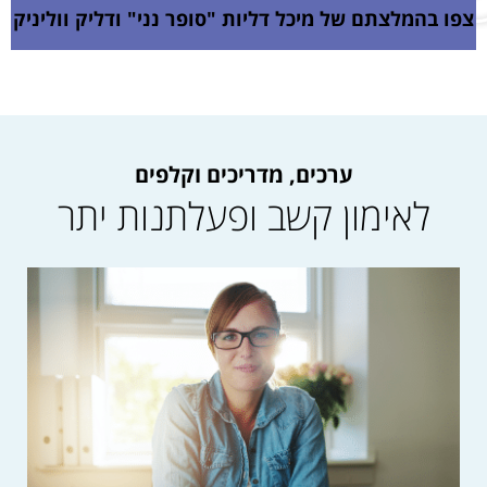
צפו בהמלצתם של מיכל דליות "סופר נני" ודליק ווליניק
ערכים, מדריכים וקלפים
לאימון קשב ופעלתנות יתר